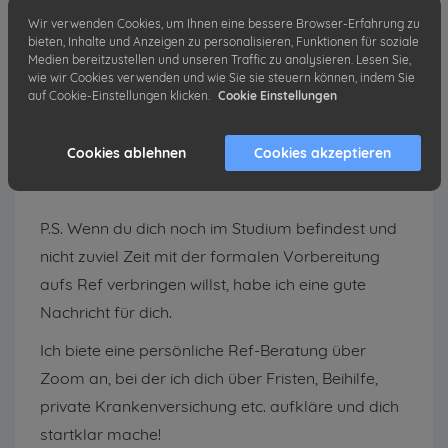
Wir verwenden Cookies, um Ihnen eine bessere Browser-Erfahrung zu
Damit du die passende Methode für dein
bieten, Inhalte und Anzeigen zu personalisieren, Funktionen für soziale
Zeitmanagement findest, solltest du einfach
Medien bereitzustellen und unseren Traffic zu analysieren. Lesen Sie,
wie wir Cookies verwenden und wie Sie sie steuern können, indem Sie
loslegen und dich durchprobieren.
auf Cookie-Einstellungen klicken.
Cookie Einstellungen
Wie du sicherlich weißt: Planung die das halbe
Leben.
Cookies ablehnen
Cookies akzeptieren
P.S. Wenn du dich noch im Studium befindest und
nicht zuviel Zeit mit der formalen Vorbereitung
aufs Ref verbringen willst, habe ich eine gute
Nachricht für dich.
Ich biete eine persönliche Ref-Beratung über
Zoom an, bei der ich dich über Fristen, Beihilfe,
private Krankenversichung etc. aufkläre und dich
startklar mache!