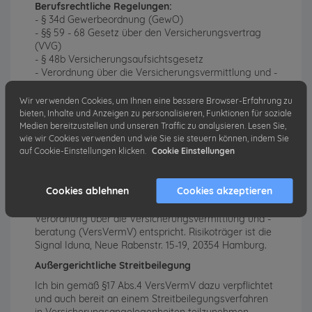
Berufsrechtliche Regelungen:
- § 34d Gewerbeordnung (GewO)
- §§ 59 - 68 Gesetz über den Versicherungsvertrag
(VVG)
- § 48b Versicherungsaufsichtsgesetz
- Verordnung über die Versicherungsvermittlung und -
beratung (VersVermV)
Die berufsrechtlichen Regelungen können über die
Wir verwenden Cookies, um Ihnen eine bessere Browser-Erfahrung zu
vom Bundesministerium der Justiz und von der juris
bieten, Inhalte und Anzeigen zu personalisieren, Funktionen für soziale
GmbH betriebenen Homepage
https://www.gesetze-
Medien bereitzustellen und unseren Traffic zu analysieren. Lesen Sie,
im-internet.de
eingesehen und abgerufen werden.
wie wir Cookies verwenden und wie Sie sie steuern können, indem Sie
auf Cookie-Einstellungen klicken.
Cookie Einstellungen
Vermögensschadenhaftpflicht
Für mich besteht eine
Cookies ablehnen
Cookies akzeptieren
Vermögensschadenhaftpflichtversicherung, die in der
Höhe die Mindestanforderungen des §9 der
Verordnung über die Versicherungsvermittlung und -
beratung (VersVermV) entspricht. Risikoträger ist die
Signal Iduna, Neue Rabenstr. 15-19, 20354 Hamburg.
Außergerichtliche Streitbeilegung
Ich bin gemäß §17 Abs.4 VersVermV dazu verpflichtet
und auch bereit an einem Streitbeilegungsverfahren