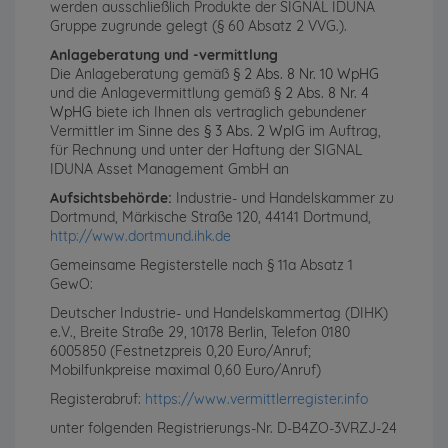
werden ausschließlich Produkte der SIGNAL IDUNA
Gruppe zugrunde gelegt (§ 60 Absatz 2 VVG.).
Anlageberatung und -vermittlung
Die Anlageberatung gemäß
§ 2 Abs. 8 Nr. 10 WpHG
und die Anlagevermittlung gemäß
§ 2 Abs. 8 Nr. 4
WpHG
biete ich Ihnen als vertraglich gebundener
Vermittler im Sinne des
§ 3 Abs. 2 WpIG
im Auftrag,
für Rechnung und unter der Haftung der SIGNAL
IDUNA Asset Management GmbH an
Aufsichtsbehörde:
Industrie- und Handelskammer zu
Dortmund, Märkische Straße 120, 44141 Dortmund,
http://www.dortmund.ihk.de
Gemeinsame Registerstelle nach § 11a Absatz 1
GewO:
Deutscher Industrie- und Handelskammertag (DIHK)
e.V., Breite Straße 29, 10178 Berlin, Telefon 0180
6005850 (Festnetzpreis 0,20 Euro/Anruf;
Mobilfunkpreise maximal 0,60 Euro/Anruf)
Registerabruf:
https://www.vermittlerregister.info
unter folgenden Registrierungs-Nr. D-B4ZO-3VRZJ-24